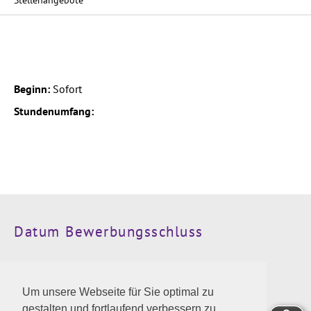
Stellenangebote
Beginn:
Sofort
Stundenumfang:
Datum Bewerbungsschluss
Kontaktinformationen
Um unsere Webseite für Sie optimal zu
Wir freuen uns auf die Zusendung der Bewerbung an
gestalten und fortlaufend verbessern zu