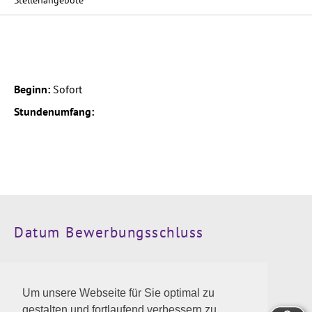
Stellenangebote
Beginn:
Sofort
Stundenumfang:
Datum Bewerbungsschluss
Kontaktinformationen
Um unsere Webseite für Sie optimal zu
Wir freuen uns auf die Zusendung der Bewerbung an
gestalten und fortlaufend verbessern zu