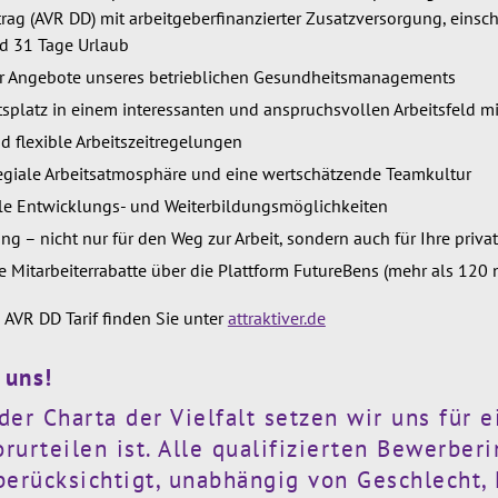
rag (AVR DD) mit arbeitgeberfinanzierter Zusatzversorgung, einsch
d 31 Tage Urlaub
 Angebote unseres betrieblichen Gesundheitsmanagements
tsplatz in einem interessanten und anspruchsvollen Arbeitsfeld m
nd flexible Arbeitszeitregelungen
egiale Arbeitsatmosphäre und eine wertschätzende Teamkultur
le Entwicklungs- und Weiterbildungsmöglichkeiten
ng – nicht nur für den Weg zur Arbeit, sondern auch für Ihre priv
ive Mitarbeiterrabatte über die Plattform FutureBens (mehr als 120
 AVR DD Tarif finden Sie unter
attraktiver.de
 uns!
der Charta der Vielfalt setzen wir uns für 
Vorurteilen ist. Alle qualifizierten Bewerber
rücksichtigt, unabhängig von Geschlecht, N