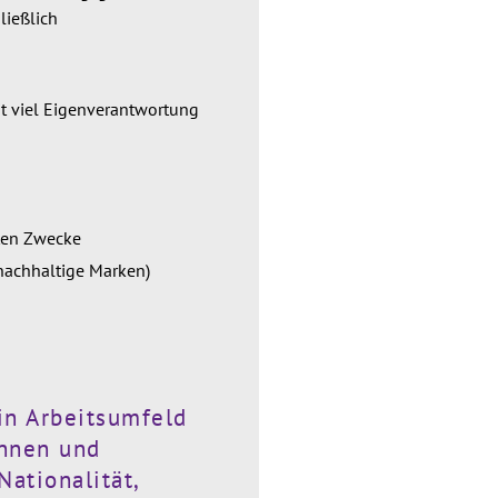
ließlich
it viel Eigenverantwortung
aten
Zwecke
 nachhaltige Marken)
ein Arbeitsumfeld
innen und
ationalität,