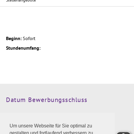
Stellenangebote
Beginn:
Sofort
Stundenumfang:
Datum Bewerbungsschluss
Kontaktinformationen
Um unsere Webseite für Sie optimal zu
Wir freuen uns auf die Zusendung der Bewerbung an
gestalten und fortlaufend verbessern zu