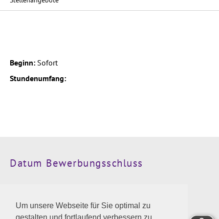
Stellenangebote
Beginn:
Sofort
Stundenumfang:
Datum Bewerbungsschluss
Kontaktinformationen
Um unsere Webseite für Sie optimal zu
Wir freuen uns auf die Zusendung der Bewerbung an
gestalten und fortlaufend verbessern zu