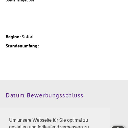
Stellenangebote
Beginn:
Sofort
Stundenumfang:
Datum Bewerbungsschluss
Kontaktinformationen
Um unsere Webseite für Sie optimal zu
Wir freuen uns auf die Zusendung der Bewerbung an
gestalten und fortlaufend verbessern zu